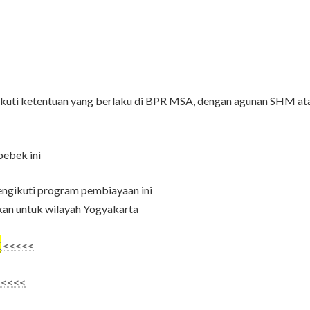
kuti ketentuan yang berlaku di BPR MSA, dengan agunan SHM a
bebek ini
mengikuti program pembiayaan ini
skan untuk wilayah Yogyakarta
k
<<<<<
<<<<