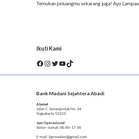
Temukan peluangmu sekarang juga! Ayo Lampa
Ikuti Kami
Facebook
Instagram
Twitter
YouTube
TikTok
Bank Madani Sejahtera Abadi
Alamat
Jalan C. Simanjuntak No. 26
Yogyakarta 55223
Jam Operasional
Senin–Jumat: 08.00–17.00
E-mail : bprmadani@gmail.com