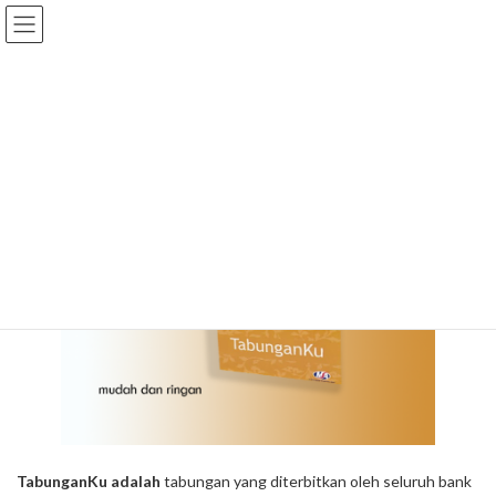
Skip
Skip
to
to
the
the
content
Navigation
TabunganKU
Beranda
TabunganKU
TabunganKu adalah
tabungan yang diterbitkan oleh seluruh bank