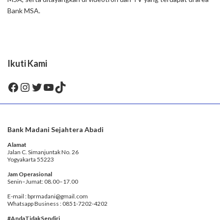
Bank MSA.
Ikuti Kami
Facebook
Instagram
Twitter
YouTube
TikTok
Bank Madani Sejahtera Abadi
Alamat
Jalan C. Simanjuntak No. 26
Yogyakarta 55223
Jam Operasional
Senin–Jumat: 08.00–17.00
E-mail : bprmadani@gmail.com
Whatsapp Business : 0851-7202-4202
#AndaTidakSendiri