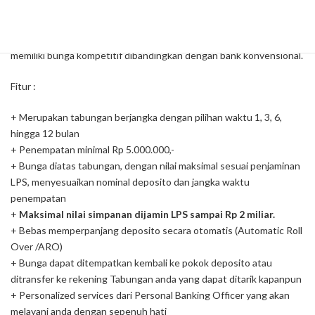
Produk perencanaan keuangan yang menjadi favorit nasabah BPR
karena aman dijamin oleh Lembaga Penjamin Simpanan, serta
memiliki bunga kompetitif dibandingkan dengan bank konvensional.
Fitur :
+ Merupakan tabungan berjangka dengan pilihan waktu 1, 3, 6,
hingga 12 bulan
+ Penempatan minimal Rp 5.000.000,-
+ Bunga diatas tabungan, dengan nilai maksimal sesuai penjaminan
LPS, menyesuaikan nominal deposito dan jangka waktu
penempatan
+
Maksimal nilai simpanan dijamin LPS sampai Rp 2 miliar.
+ Bebas memperpanjang deposito secara otomatis (Automatic Roll
Over /ARO)
+ Bunga dapat ditempatkan kembali ke pokok deposito atau
ditransfer ke rekening Tabungan anda yang dapat ditarik kapanpun
+ Personalized services dari Personal Banking Officer yang akan
melayani anda dengan sepenuh hati