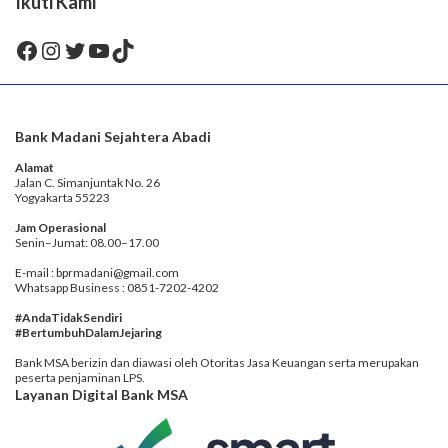
Ikuti Kami
Facebook
Instagram
Twitter
YouTube
TikTok
Bank Madani Sejahtera Abadi
Alamat
Jalan C. Simanjuntak No. 26
Yogyakarta 55223
Jam Operasional
Senin–Jumat: 08.00–17.00
E-mail : bprmadani@gmail.com
Whatsapp Business : 0851-7202-4202
#AndaTidakSendiri
#BertumbuhDalamJejaring
Bank MSA berizin dan diawasi oleh Otoritas Jasa Keuangan serta merupakan
peserta penjaminan LPS.
Layanan Digital Bank MSA