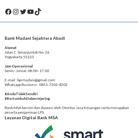
Facebook
Instagram
Twitter
YouTube
TikTok
Bank Madani Sejahtera Abadi
Alamat
Jalan C. Simanjuntak No. 26
Yogyakarta 55223
Jam Operasional
Senin–Jumat: 08.00–17.00
E-mail : bprmadani@gmail.com
Whatsapp Business : 0851-7202-4202
#AndaTidakSendiri
#BertumbuhDalamJejaring
Bank MSA berizin dan diawasi oleh Otoritas Jasa Keuangan serta merupakan
peserta penjaminan LPS.
Layanan Digital Bank MSA