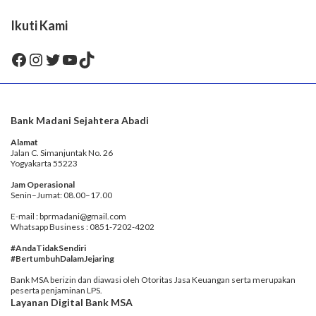
Ikuti Kami
Facebook
Instagram
Twitter
YouTube
TikTok
Bank Madani Sejahtera Abadi
Alamat
Jalan C. Simanjuntak No. 26
Yogyakarta 55223
Jam Operasional
Senin–Jumat: 08.00–17.00
E-mail : bprmadani@gmail.com
Whatsapp Business : 0851-7202-4202
#AndaTidakSendiri
#BertumbuhDalamJejaring
Bank MSA berizin dan diawasi oleh Otoritas Jasa Keuangan serta merupakan
peserta penjaminan LPS.
Layanan Digital Bank MSA