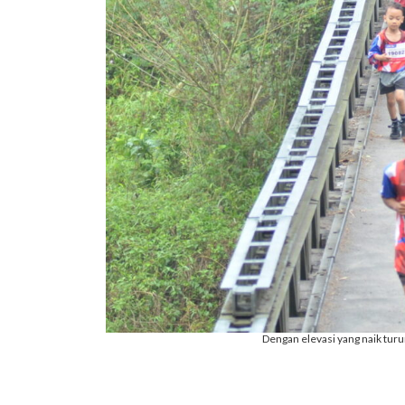
Dengan elevasi yang naik tu