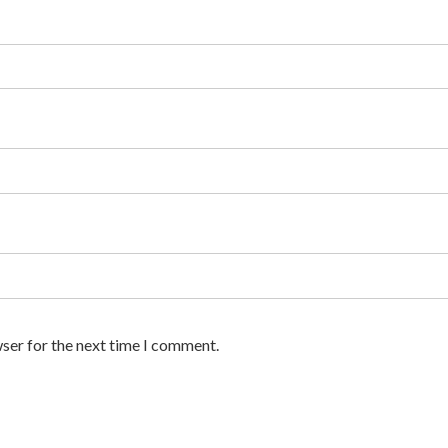
ser for the next time I comment.