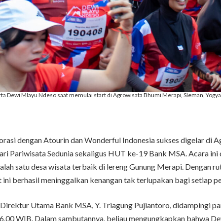
ta Dewi Mlayu Ndeso saat memulai start di Agrowisata Bhumi Merapi, Sleman, Yogya
si dengan Atourin dan Wonderful Indonesia sukses digelar di 
i Pariwisata Sedunia sekaligus HUT ke-19 Bank MSA. Acara ini dii
salah satu desa wisata terbaik di lereng Gunung Merapi. Dengan r
nt ini berhasil meninggalkan kenangan tak terlupakan bagi setiap pe
Direktur Utama Bank MSA, Y. Triagung Pujiantoro, didampingi pa
ul 06.00 WIB. Dalam sambutannya, beliau mengungkapkan bahwa 