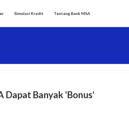
er
Simulasi Kredit
Tentang Bank MSA
A Dapat Banyak 'Bonus'