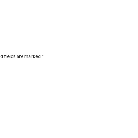
d fields are marked
*