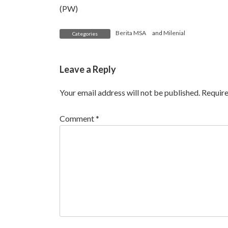
(PW)
Berita MSA
and
Milenial
Categories
Leave a Reply
Your email address will not be published.
Require
Comment
*