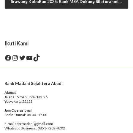
Srawung KobaRun 2025: Bank MSA Dukung Silaturahmi Lintas Agama dan Budaya Lewat di Kawasan Heritage Kotabaru
30/06/2025
Ikuti Kami
Facebook
Instagram
Twitter
YouTube
TikTok
Bank Madani Sejahtera Abadi
Alamat
Jalan C. Simanjuntak No. 26
Yogyakarta 55223
Jam Operasional
Senin–Jumat: 08.00–17.00
E-mail : bprmadani@gmail.com
Whatsapp Business : 0851-7202-4202