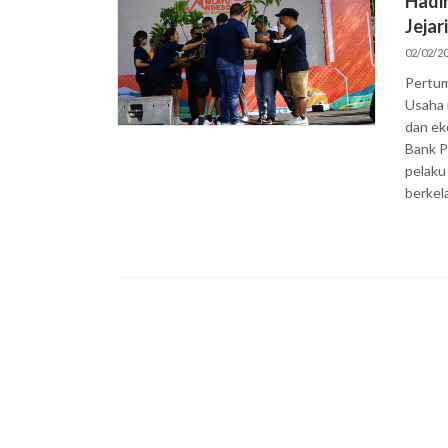
Hadi
Jejar
02/02/2
Pertum
Usaha 
dan ek
Bank P
pelaku
berkela