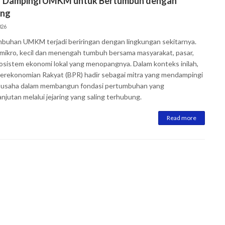
r Dampingi UMKM untuk Bertumbuh dengan
ing
026
buhan UMKM terjadi beriringan dengan lingkungan sekitarnya.
mikro, kecil dan menengah tumbuh bersama masyarakat, pasar,
osistem ekonomi lokal yang menopangnya. Dalam konteks inilah,
erekonomian Rakyat (BPR) hadir sebagai mitra yang mendampingi
 usaha dalam membangun fondasi pertumbuhan yang
njutan melalui jejaring yang saling terhubung.
Read more