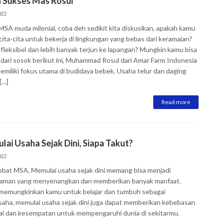
h Sukses Mas Rosul
022
MSA muda milenial, coba deh sedikit kita diskusikan, apakah kamu
cita-cita untuk bekerja di lingkungan yang bebas dari keramaian?
fleksibel dan lebih banyak terjun ke lapangan? Mungkin kamu bisa
r dari sosok berikut ini, Muhammad Rosul dari Amar Farm Indonesia
emiliki fokus utama di budidaya bebek. Usaha telur dan daging
[…]
Read more
ai Usaha Sejak Dini, Siapa Takut?
022
obat MSA, Memulai usaha sejak dini memang bisa menjadi
aman yang menyenangkan dan memberikan banyak manfaat.
 memungkinkan kamu untuk belajar dan tumbuh sebagai
aha, memulai usaha sejak dini juga dapat memberikan kebebasan
ial dan kesempatan untuk mempengaruhi dunia di sekitarmu.