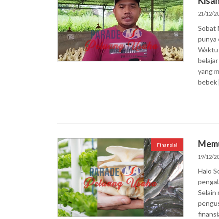
Kisa
21/12/2
Sobat 
punya 
Waktu 
belaja
yang m
bebek 
Memul
Finansial
19/12/2
Halo S
pengal
Selain
pengus
finans