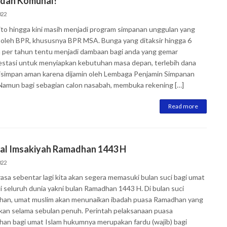
dan Komunal!
022
to hingga kini masih menjadi program simpanan unggulan yang
ki oleh BPR, khususnya BPR MSA. Bunga yang ditaksir hingga 6
 per tahun tentu menjadi dambaan bagi anda yang gemar
estasi untuk menyiapkan kebutuhan masa depan, terlebih dana
isimpan aman karena dijamin oleh Lembaga Penjamin Simpanan
 Namun bagi sebagian calon nasabah, membuka rekening […]
Read more
al Imsakiyah Ramadhan 1443 H
022
rasa sebentar lagi kita akan segera memasuki bulan suci bagi umat
di seluruh dunia yakni bulan Ramadhan 1443 H. Di bulan suci
an, umat muslim akan menunaikan ibadah puasa Ramadhan yang
akan selama sebulan penuh. Perintah pelaksanaan puasa
an bagi umat Islam hukumnya merupakan fardu (wajib) bagi