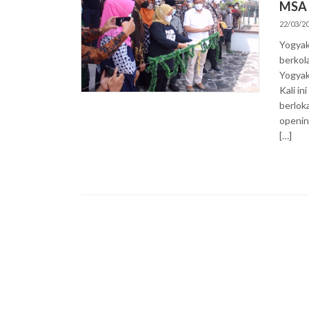
MSA
22/03/2
Yogyak
berkol
Yogyak
Kali i
berlok
openin
[…]