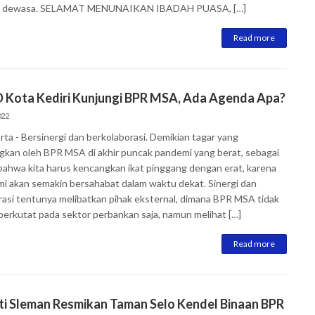
m dewasa. SELAMAT MENUNAIKAN IBADAH PUASA, […]
Read more
 Kota Kediri Kunjungi BPR MSA, Ada Agenda Apa?
022
rta - Bersinergi dan berkolaborasi. Demikian tagar yang
gkan oleh BPR MSA di akhir puncak pandemi yang berat, sebagai
bahwa kita harus kencangkan ikat pinggang dengan erat, karena
i akan semakin bersahabat dalam waktu dekat. Sinergi dan
rasi tentunya melibatkan pihak eksternal, dimana BPR MSA tidak
berkutat pada sektor perbankan saja, namun melihat […]
Read more
ti Sleman Resmikan Taman Selo Kendel Binaan BPR