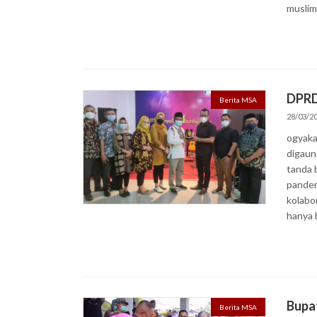
musli
DPRD
Berita MSA
28/03/2
ogyaka
digaun
tanda 
pandem
kolabo
hanya 
Bupa
Berita MSA