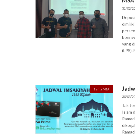
MSA 
31/03/2
Deposi
dimili
persen
berinv
yang d
(LPS).
Jadw
Berita MSA
30/03/2
Tak te
Islam 
Ramadh
dikerj
Ramadh