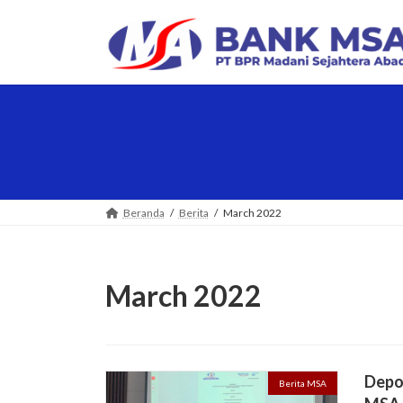
Skip
Skip
to
to
the
the
content
Navigation
Beranda
Berita
March 2022
March 2022
Depos
Berita MSA